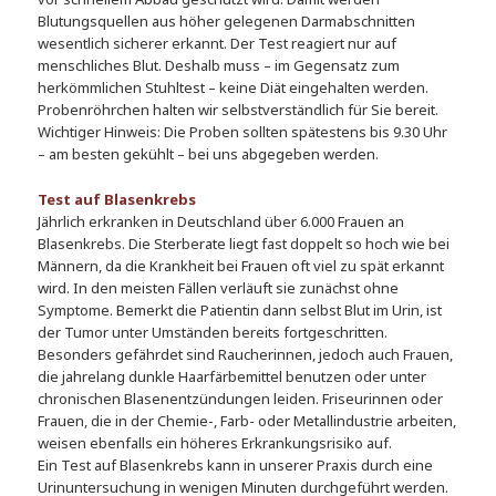
Blutungsquellen aus höher gelegenen Darmabschnitten
wesentlich sicherer erkannt. Der Test reagiert nur auf
menschliches Blut. Deshalb muss – im Gegensatz zum
herkömmlichen Stuhltest – keine Diät eingehalten werden.
Probenröhrchen halten wir selbstverständlich für Sie bereit.
Wichtiger Hinweis: Die Proben sollten spätestens bis 9.30 Uhr
– am besten gekühlt – bei uns abgegeben werden.
Test auf Blasenkrebs
Jährlich erkranken in Deutschland über 6.000 Frauen an
Blasenkrebs. Die Sterberate liegt fast doppelt so hoch wie bei
Männern, da die Krankheit bei Frauen oft viel zu spät erkannt
wird. In den meisten Fällen verläuft sie zunächst ohne
Symptome. Bemerkt die Patientin dann selbst Blut im Urin, ist
der Tumor unter Umständen bereits fortgeschritten.
Besonders gefährdet sind Raucherinnen, jedoch auch Frauen,
die jahrelang dunkle Haarfärbemittel benutzen oder unter
chronischen Blasenentzündungen leiden. Friseurinnen oder
Frauen, die in der Chemie-, Farb- oder Metallindustrie arbeiten,
weisen ebenfalls ein höheres Erkrankungsrisiko auf.
Ein Test auf Blasenkrebs kann in unserer Praxis durch eine
Urinuntersuchung in wenigen Minuten durchgeführt werden.