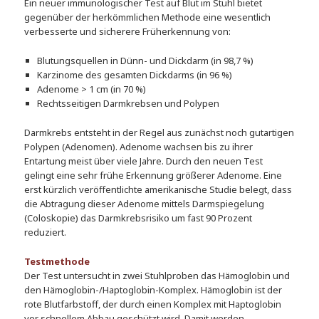
Ein neuer immunologischer Test auf Blut im Stuhl bietet
gegenüber der herkömmlichen Methode eine wesentlich
verbesserte und sicherere Früherkennung von:
Blutungsquellen in Dünn- und Dickdarm (in 98,7 %)
Karzinome des gesamten Dickdarms (in 96 %)
Adenome > 1 cm (in 70 %)
Rechtsseitigen Darmkrebsen und Polypen
Darmkrebs entsteht in der Regel aus zunächst noch gutartigen
Polypen (Adenomen). Adenome wachsen bis zu ihrer
Entartung meist über viele Jahre. Durch den neuen Test
gelingt eine sehr frühe Erkennung größerer Adenome. Eine
erst kürzlich veröffentlichte amerikanische Studie belegt, dass
die Abtragung dieser Adenome mittels Darmspiegelung
(Coloskopie) das Darmkrebsrisiko um fast 90 Prozent
reduziert.
Testmethode
Der Test untersucht in zwei Stuhlproben das Hämoglobin und
den Hämoglobin-/Haptoglobin-Komplex. Hämoglobin ist der
rote Blutfarbstoff, der durch einen Komplex mit Haptoglobin
vor schnellem Abbau geschützt wird. Damit werden