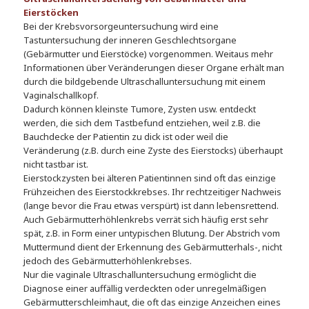
Eierstöcken
Bei der Krebsvorsorgeuntersuchung wird eine
Tastuntersuchung der inneren Geschlechtsorgane
(Gebärmutter und Eierstöcke) vorgenommen. Weitaus mehr
Informationen über Veränderungen dieser Organe erhält man
durch die bildgebende Ultraschalluntersuchung mit einem
Vaginalschallkopf.
Dadurch können kleinste Tumore, Zysten usw. entdeckt
werden, die sich dem Tastbefund entziehen, weil z.B. die
Bauchdecke der Patientin zu dick ist oder weil die
Veränderung (z.B. durch eine Zyste des Eierstocks) überhaupt
nicht tastbar ist.
Eierstockzysten bei älteren Patientinnen sind oft das einzige
Frühzeichen des Eierstockkrebses. Ihr rechtzeitiger Nachweis
(lange bevor die Frau etwas verspürt) ist dann lebensrettend.
Auch Gebärmutterhöhlenkrebs verrät sich häufig erst sehr
spät, z.B. in Form einer untypischen Blutung. Der Abstrich vom
Muttermund dient der Erkennung des Gebärmutterhals-, nicht
jedoch des Gebärmutterhöhlenkrebses.
Nur die vaginale Ultraschalluntersuchung ermöglicht die
Diagnose einer auffällig verdeckten oder unregelmäßigen
Gebärmutterschleimhaut, die oft das einzige Anzeichen eines