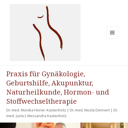
MENÜ
UND
WIDGETS
Praxis für Gynäkologie, Geburtshilfe, Akupunktur,
Praxis für Gynäkologie,
Naturheilkunde, Hormon- und Stoffwechseltherapie
Geburtshilfe, Akupunktur,
Naturheilkunde, Hormon- und
Stoffwechseltherapie
Dr. med. Monika Honer-Kastenholz | Dr. med. Nicola Dennert | Dr.
med. (univ.) Alessandra Kastenholz